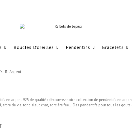
s
Boucles D'oreilles
Pendentifs
Bracelets
fs
Argent
fs en argent 925 de qualité : découvrez notre collection de pendentifs en argent 
ni, arbre de vie, tong, fleur, chat, sorcière,fée... Des pendentifs pour tous les gouts 
T