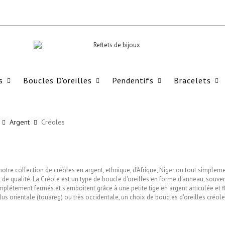
s
Boucles D'oreilles
Pendentifs
Bracelets
Argent
Créoles
otre collection de créoles en argent, ethnique, d'Afrique, Niger ou tout simple
t de qualité. La Créole est un type de boucle d'oreilles en forme d'anneau, souve
plétement fermés et s'emboitent grâce à une petite tige en argent articulée et fl
lus orientale (touareg) ou très occidentale, un choix de boucles d'oreilles créole