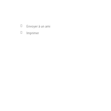
Envoyer à un ami
Imprimer