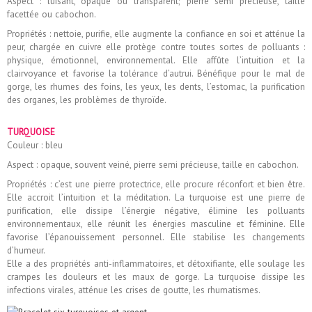
Aspect : luisant, opaque ou transparent; pierre semi précieuse, taille
facettée ou cabochon.
Propriétés : nettoie, purifie, elle augmente la confiance en soi et atténue la
peur, chargée en cuivre elle protège contre toutes sortes de polluants :
physique, émotionnel, environnemental. Elle affûte l’intuition et la
clairvoyance et favorise la tolérance d’autrui. Bénéfique pour le mal de
gorge, les rhumes des foins, les yeux, les dents, l’estomac, la purification
des organes, les problèmes de thyroïde.
TURQUOISE
Couleur : bleu
Aspect : opaque, souvent veiné, pierre semi précieuse, taille en cabochon.
Propriétés : c’est une pierre protectrice, elle procure réconfort et bien être.
Elle accroit l’intuition et la méditation. La turquoise est une pierre de
purification, elle dissipe l’énergie négative, élimine les polluants
environnementaux, elle réunit les énergies masculine et féminine. Elle
favorise l’épanouissement personnel. Elle stabilise les changements
d’humeur.
Elle a des propriétés anti-inflammatoires, et détoxifiante, elle soulage les
crampes les douleurs et les maux de gorge. La turquoise dissipe les
infections virales, atténue les crises de goutte, les rhumatismes.