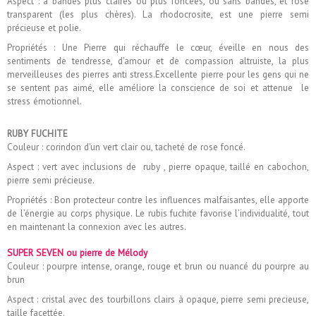
Aspect : à bandes plus claires ou plus foncées, ou sans bandes, et rose
transparent (les plus chères). La rhodocrosite, est une pierre semi
précieuse et polie.
Propriétés : Une Pierre qui réchauffe le cœur, éveille en nous des
sentiments de tendresse, d'amour et de compassion altruiste, la plus
merveilleuses des pierres anti stress.Excellente pierre pour les gens qui ne
se sentent pas aimé, elle améliore la conscience de soi et attenue le
stress émotionnel.
RUBY FUCHITE
Couleur : corindon d'un vert clair ou, tacheté de rose foncé.
Aspect : vert avec inclusions de ruby , pierre opaque, taillé en cabochon,
pierre semi précieuse.
Propriétés : Bon protecteur contre les influences malfaisantes, elle apporte
de l’énergie au corps physique. Le rubis fuchite favorise l’individualité, tout
en maintenant la connexion avec les autres.
SUPER SEVEN ou pierre de Mélody
Couleur : pourpre intense, orange, rouge et brun ou nuancé du pourpre au
brun
Aspect : cristal avec des tourbillons clairs à opaque, pierre semi precieuse,
taille facettée.