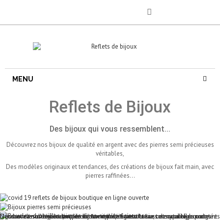
MENU
Reflets de Bijoux
Des bijoux qui vous ressemblent...
Découvrez nos bijoux de qualité en argent avec des pierres semi précieuses
véritables,
Des modèles originaux et tendances, des créations de bijoux fait main, avec
pierres raffinées...
Livraison assurée pendant le confinement et gratuite sur tous vos bijoux argent
Découvrez nos bijoux en pierres semi précieuses ou fines de qualité, boucles
Nos boucles d'oreilles en pierres semi précieuses fines sont naturelles montées
Découvrez notre sélection de bijoux œil de Sainte Lucie, ce coquillage porte