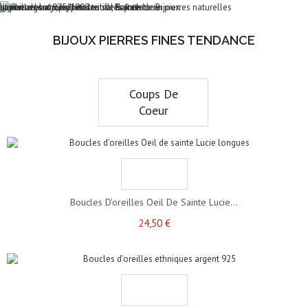
et pierres semi précieuses sur Reflets de Bijoux
d'oreilles, bagues, pendentifs, bracelets en pierres naturelles
sur un argent 925/1000
bonheur blanc, à porter tous les jours
BIJOUX PIERRES FINES TENDANCE
Coups De
Coeur
Boucles D'oreilles Oeil De Sainte Lucie...
24,50 €