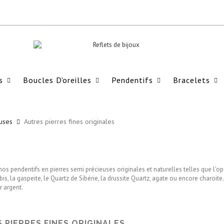
s
Boucles D'oreilles
Pendentifs
Bracelets
euses
Autres pierres fines originales
s pendentifs en pierres semi précieuses originales et naturelles telles que l'opale,
bis, la gaspeite, le Quartz de Sibérie, la drussite Quartz, agate ou encore charoite.
 argent.
 PIERRES FINES ORIGINALES