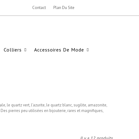
Contact
Plan Du Site
Colliers
Accessoires De Mode
 le quartz vert, l'azurite, le quartz blanc, sugilite, amazonite,
 Des pierres peu utilisées en bijouterie, rares et magnifiques,
Il y a 12 produits.