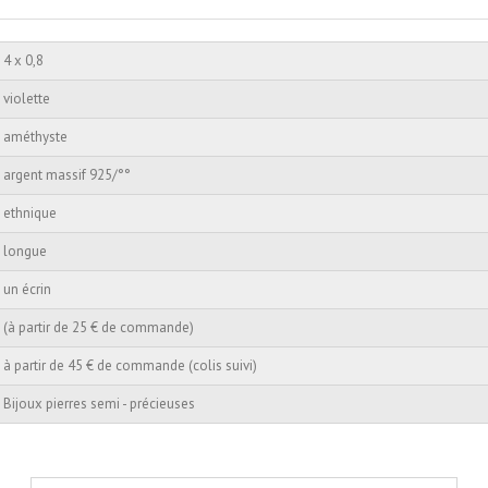
4 x 0,8
violette
améthyste
argent massif 925/°°
ethnique
longue
un écrin
(à partir de 25 € de commande)
à partir de 45 € de commande (colis suivi)
Bijoux pierres semi - précieuses