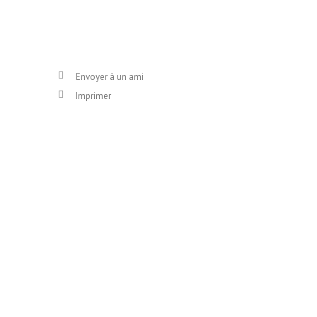
Envoyer à un ami
Imprimer