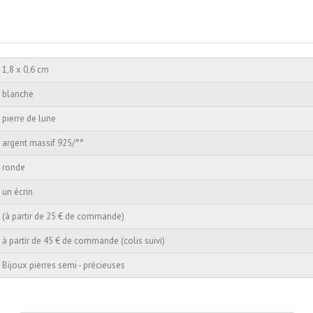
1,8 x 0,6 cm
blanche
pierre de lune
argent massif 925/°°
ronde
un écrin
(à partir de 25 € de commande)
à partir de 45 € de commande (colis suivi)
Bijoux pierres semi - précieuses