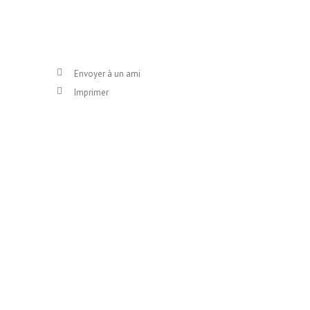
Envoyer à un ami
Imprimer