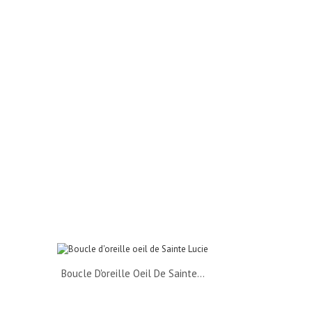
Pendentif oeil de Sainte
Lucie - bijoux
22,50 €
Ajouter au panier
Boucle D'oreille Oeil De Sainte...