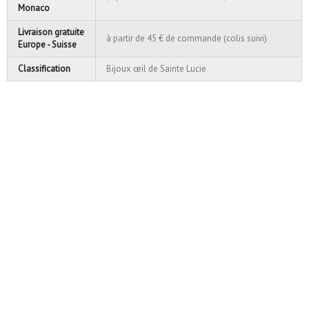
Monaco
Livraison gratuite
à partir de 45 € de commande (colis suivi)
Europe - Suisse
Classification
Bijoux œil de Sainte Lucie
Petit pendentif en œil de
Sainte - Lu...
12,50 €
Ajouter au panier