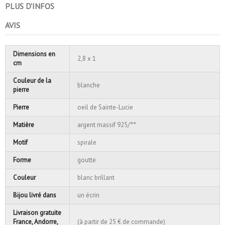
PLUS D'INFOS
AVIS
Dimensions en
2,8 x 1
cm
Couleur de la
blanche
pierre
Pierre
oeil de Sainte-Lucie
Matière
argent massif 925/°°
Motif
spirale
Forme
goutte
Couleur
blanc brillant
Bijou livré dans
un écrin
Livraison gratuite
France, Andorre,
(à partir de 25 € de commande)