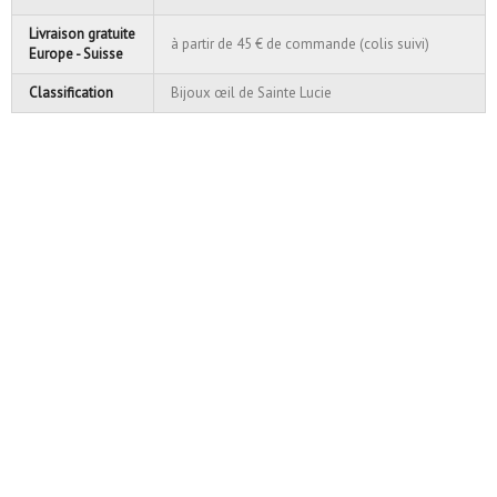
Livraison gratuite
à partir de 45 € de commande (colis suivi)
Europe - Suisse
Classification
Bijoux œil de Sainte Lucie
Petit pendentif rond en
Oeil de Saint...
12,50 €
Ajouter au panier