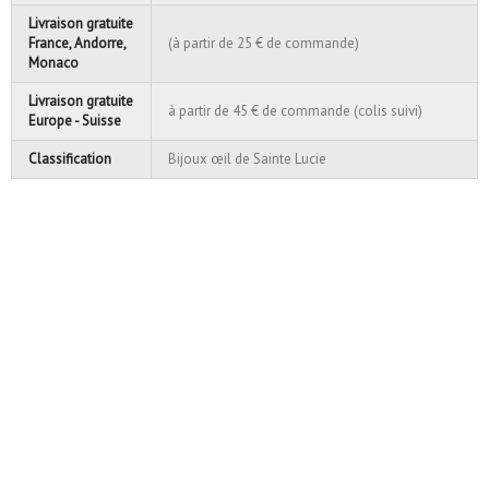
Livraison gratuite
France, Andorre,
(à partir de 25 € de commande)
Monaco
Livraison gratuite
à partir de 45 € de commande (colis suivi)
Europe - Suisse
Classification
Bijoux œil de Sainte Lucie
Petit pendentif rond en
Oeil de Saint...
12,50 €
Ajouter au panier