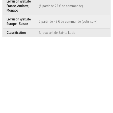
Livraison gratuite
France, Andorre,
(à partir de 25 € de commande)
Monaco
Livraison gratuite
à partir de 45 € de commande (colis suivi)
Europe - Suisse
Classification
Bijoux œil de Sainte Lucie
Pendentif oeil de sainte
Pendentif oeil de Sainte
lucie et amé...
Lucie - bijoux
38,50 €
22,50 €
Ajouter au panier
Ajouter au panier