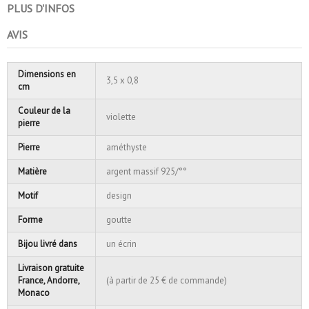
PLUS D'INFOS
AVIS
Dimensions en
3,5 x 0,8
cm
Couleur de la
violette
pierre
Pierre
améthyste
Matière
argent massif 925/°°
Motif
design
Forme
goutte
Bijou livré dans
un écrin
Livraison gratuite
France, Andorre,
(à partir de 25 € de commande)
Monaco