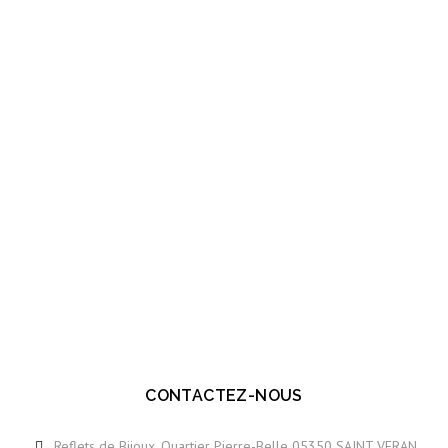
CONTACTEZ-NOUS
Reflets de Bijoux, Quartier Pierre-Belle 05350 SAINT VERAN